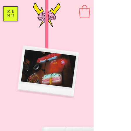
ME
NU